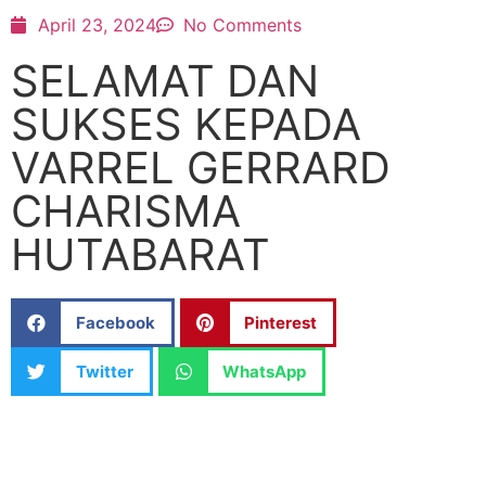
April 23, 2024
No Comments
SELAMAT DAN
SUKSES KEPADA
VARREL GERRARD
CHARISMA
HUTABARAT
Facebook
Pinterest
Twitter
WhatsApp