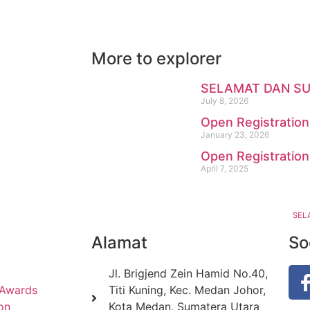
More to explorer
SELAMAT DAN S
July 8, 2026
Open Registratio
January 23, 2026
Open Registratio
April 7, 2025
SEL
Alamat
So
Jl. Brigjend Zein Hamid No.40,
 Awards
Titi Kuning, Kec. Medan Johor,
on
Kota Medan, Sumatera Utara